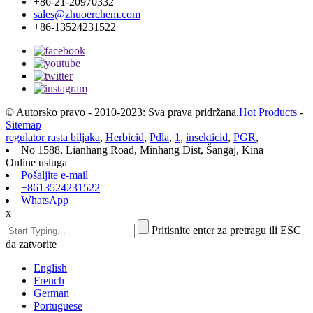
+86-21-20970332
sales@zhuoerchem.com
+86-13524231522
© Autorsko pravo - 2010-2023: Sva prava pridržana.
Hot Products
-
Sitemap
regulator rasta biljaka
,
Herbicid
,
Pdla
,
1
,
insekticid
,
PGR
,
No 1588, Lianhang Road, Minhang Dist, Šangaj, Kina
Online usluga
Pošaljite e-mail
+8613524231522
WhatsApp
x
Pritisnite enter za pretragu ili ESC
da zatvorite
English
French
German
Portuguese