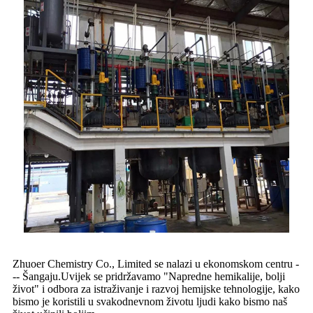
Zhuoer Chemistry Co., Limited se nalazi u ekonomskom centru -
-- Šangaju.Uvijek se pridržavamo "Napredne hemikalije, bolji
život" i odbora za istraživanje i razvoj hemijske tehnologije, kako
bismo je koristili u svakodnevnom životu ljudi kako bismo naš