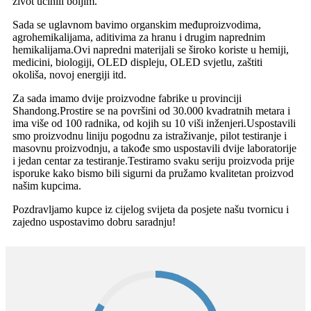
život učinili boljim.
Sada se uglavnom bavimo organskim međuproizvodima,
agrohemikalijama, aditivima za hranu i drugim naprednim
hemikalijama.Ovi napredni materijali se široko koriste u hemiji,
medicini, biologiji, OLED displeju, OLED svjetlu, zaštiti
okoliša, novoj energiji itd.
Za sada imamo dvije proizvodne fabrike u provinciji
Shandong.Prostire se na površini od 30.000 kvadratnih metara i
ima više od 100 radnika, od kojih su 10 viši inženjeri.Uspostavili
smo proizvodnu liniju pogodnu za istraživanje, pilot testiranje i
masovnu proizvodnju, a takođe smo uspostavili dvije laboratorije
i jedan centar za testiranje.
Testiramo svaku seriju proizvoda prije
isporuke kako bismo bili sigurni da pružamo kvalitetan proizvod
našim kupcima.
Pozdravljamo kupce iz cijelog svijeta da posjete našu tvornicu i
zajedno uspostavimo dobru saradnju!