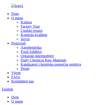
Dom
O nama
Kultura
Factory Tour
Ljudski resursi
Kontrola kvaliteta
Servis
Proizvodi
Agrohemijska
Food Additive
Organski intermedijeri
Daily Chemical Raw Materials
Katalizatori i kemijska pomoćna sredstva
Drugi
Vijesti
FAQs
Kontaktiraj nas
English
Dom
O nama