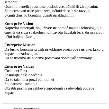
saradnju;
Ostvariti beneficije za naše poslodavce, učiniti ih živopisnim;
Zainteresovati naše preduzeće, učiniti da se brže razvija;
Učiniti društvo bogatim, učiniti ga skladnijim
Enterprise Vision
Napredni materijali, bolji život: uz pomoć nauke i tehnologije, i
čine ga da služi svakodnevnom životu ljudskih bića, da naš život
učini boljim i šarenijim.
Enterprise Mission
Da bismo kupcima pružili prvoklasne proizvode i usluge, kako bi
kupac bio zadovoljan.
Da se trudimo da budemo poštovani dobavljač hemikalija.
Enterprise Values
Customer First
Poslušajte naša obećanja
Da se talentima pruži pun domet
Solidarnost i saradnja
Obratiti pažnju na zahtjeve zaposlenih i zadovoljiti potrebe
kupaca