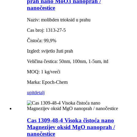
prah nano MoO3 nanoprah /
nanočestice
Naziv: molibden trioksid u prahu
Cas broj: 1313-27-5
Čistoća: 99,9%
Izgled: svijetlo žuti prah
Veličina čestica: 50nm, 100nm, 1-5um, itd
MOQ: 1 kg/vreći
Marka: Epoch-Chem
upit
detalj
Cas 1309-48-4 Visoka čistoća nano
Magnezijev oksid MgO nanoprah /
nanočestice