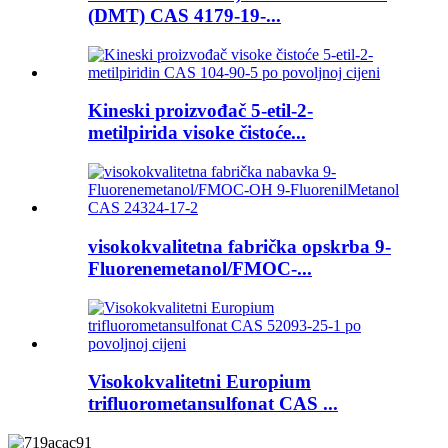
(DMT) CAS 4179-19-...
Kineski proizvođač 5-etil-2-
metilpirida visoke čistoće...
visokokvalitetna fabrička opskrba 9-
Fluorenemetanol/FMOC-...
Visokokvalitetni Europium
trifluorometansulfonat CAS ...