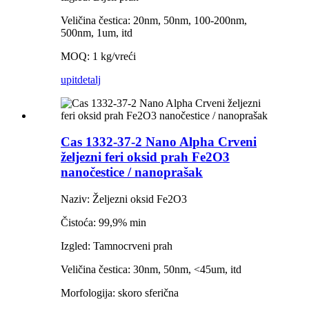
Veličina čestica: 20nm, 50nm, 100-200nm,
500nm, 1um, itd
MOQ: 1 kg/vreći
upit
detalj
Cas 1332-37-2 Nano Alpha Crveni
željezni feri oksid prah Fe2O3
nanočestice / nanoprašak
Naziv: Željezni oksid Fe2O3
Čistoća: 99,9% min
Izgled: Tamnocrveni prah
Veličina čestica: 30nm, 50nm, <45um, itd
Morfologija: skoro sferična