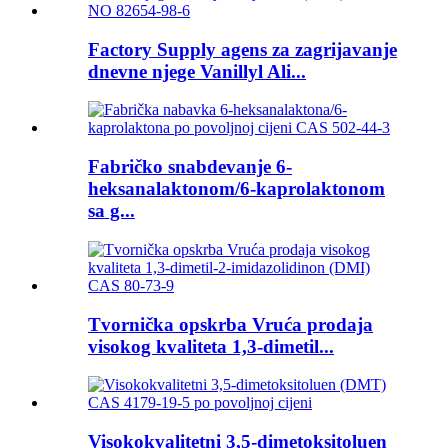
Factory Supply agens za zagrijavanje
dnevne njege Vanillyl Ali...
Fabričko snabdevanje 6-
heksanalaktonom/6-kaprolaktonom
sa g...
Tvornička opskrba Vruća prodaja
visokog kvaliteta 1,3-dimetil...
Visokokvalitetni 3,5-dimetoksitoluen