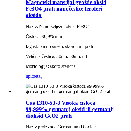
Magnetski materijal gvožđe oksid
Fe3O4 prah nanočestice feroferi
oksida
Naziv: Nano željezni oksid Fe3O4
Čistoća: 99,9% min
Izgled: tamno smeđi, skoro crni prah
Veličina čestica: 30nm, 50nm, itd
Morfologija: skoro sferična
upit
detalj
Cas 1310-53-8 Visoka čistoća
99,999% germanij oksid ili germanij
dioksid GeO2 prah
Naziv proizvoda Germanium Dioxide