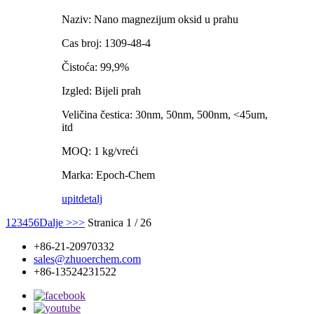
Naziv: Nano magnezijum oksid u prahu
Cas broj: 1309-48-4
Čistoća: 99,9%
Izgled: Bijeli prah
Veličina čestica: 30nm, 50nm, 500nm, <45um,
itd
MOQ: 1 kg/vreći
Marka: Epoch-Chem
upit
detalj
1
2
3
4
5
6
Dalje >
>>
Stranica 1 / 26
+86-21-20970332
sales@zhuoerchem.com
+86-13524231522