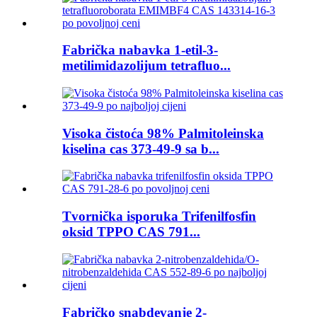
Fabrička nabavka 1-etil-3-
metilimidazolijum tetrafluo...
Visoka čistoća 98% Palmitoleinska
kiselina cas 373-49-9 sa b...
Tvornička isporuka Trifenilfosfin
oksid TPPO CAS 791...
Fabričko snabdevanje 2-