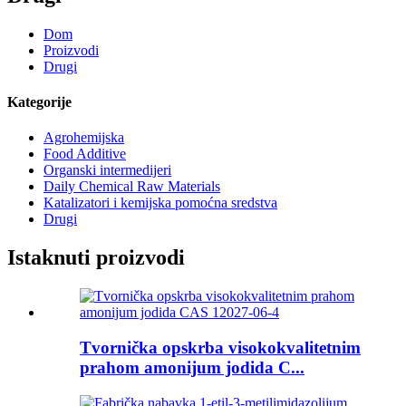
Dom
Proizvodi
Drugi
Kategorije
Agrohemijska
Food Additive
Organski intermedijeri
Daily Chemical Raw Materials
Katalizatori i kemijska pomoćna sredstva
Drugi
Istaknuti proizvodi
Tvornička opskrba visokokvalitetnim
prahom amonijum jodida C...