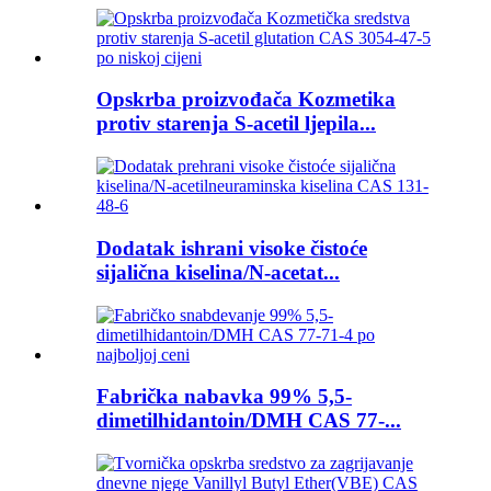
Opskrba proizvođača Kozmetika
protiv starenja S-acetil ljepila...
Dodatak ishrani visoke čistoće
sijalična kiselina/N-acetat...
Fabrička nabavka 99% 5,5-
dimetilhidantoin/DMH CAS 77-...