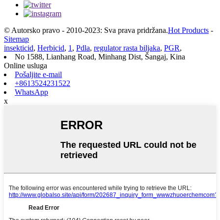
© Autorsko pravo - 2010-2023: Sva prava pridržana.
Hot Products
-
Sitemap
insekticid
,
Herbicid
,
1
,
Pdla
,
regulator rasta biljaka
,
PGR
,
No 1588, Lianhang Road, Minhang Dist, Šangaj, Kina
Online usluga
Pošaljite e-mail
+8613524231522
WhatsApp
x