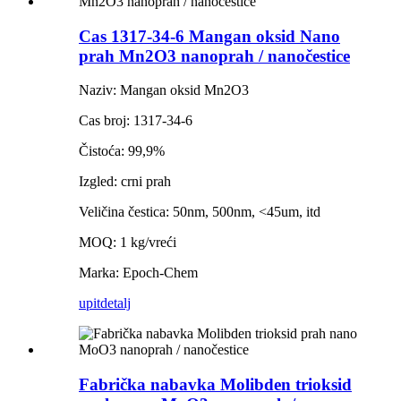
Cas 1317-34-6 Mangan oksid Nano
prah Mn2O3 nanoprah / nanočestice
Naziv: Mangan oksid Mn2O3
Cas broj: 1317-34-6
Čistoća: 99,9%
Izgled: crni prah
Veličina čestica: 50nm, 500nm, <45um, itd
MOQ: 1 kg/vreći
Marka: Epoch-Chem
upit
detalj
Fabrička nabavka Molibden trioksid