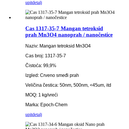
upit
detalj
Cas 1317-35-7 Mangan tetroksid
prah Mn3O4 nanoprah / nanočestice
Naziv: Mangan tetroksid Mn3O4
Cas broj: 1317-35-7
Čistoća: 99,9%
Izgled: Crveno smeđi prah
Veličina čestica: 50nm, 500nm, <45um, itd
MOQ: 1 kg/vreći
Marka: Epoch-Chem
upit
detalj