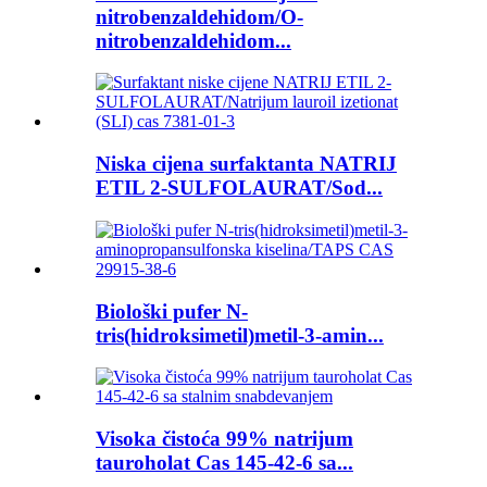
nitrobenzaldehidom/O-
nitrobenzaldehidom...
Niska cijena surfaktanta NATRIJ
ETIL 2-SULFOLAURAT/Sod...
Biološki pufer N-
tris(hidroksimetil)metil-3-amin...
Visoka čistoća 99% natrijum
tauroholat Cas 145-42-6 sa...