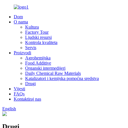
Dom
O nama
Kultura
Factory Tour
Ljudski resursi
Kontrola kvaliteta
Servis
Proizvodi
Agrohemijska
Food Additive
Organski intermedijeri
Daily Chemical Raw Materials
Katalizatori i kemijska pomoćna sredstva
Drugi
Vijesti
FAQs
Kontaktiraj nas
English
Drugi