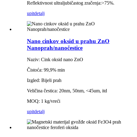
Reflektivnost ultraljubičastog zračenja:>75%.
upit
detalj
Nano cinkov oksid u prahu ZnO
Nanoprah/nanočestice
Naziv: Cink oksid nano ZnO
Čistoća: 99,9% min
Izgled: Bijeli prah
Veličina čestica: 20nm, 50nm, <45um, itd
MOQ: 1 kg/vreći
upit
detalj