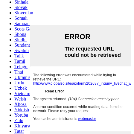
Sinhala
Slovak
Slovenian
Somali
Samoan
Scots Gaelic
Shona
Sindhi
Sundanese
Swahili
Tajik
Tamil
Telugu
Thai
Ukrainian
Urdu
Uzbek
Vietnamese
Welsh
Xhosa
Yiddish
Yoruba
Zulu
Kinyarwanda
Tatar