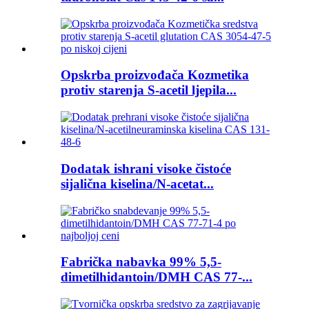
Opskrba proizvođača Kozmetika
protiv starenja S-acetil ljepila...
Dodatak ishrani visoke čistoće
sijalična kiselina/N-acetat...
Fabrička nabavka 99% 5,5-
dimetilhidantoin/DMH CAS 77-...