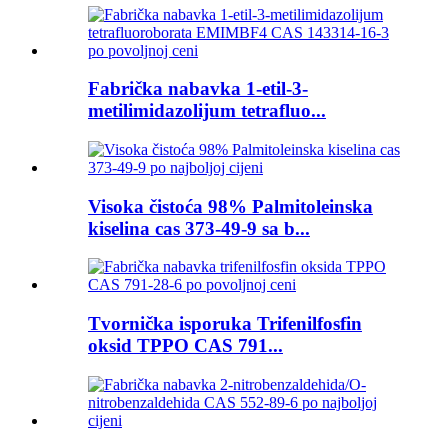
Fabrička nabavka 1-etil-3-
metilimidazolijum tetrafluo...
Visoka čistoća 98% Palmitoleinska
kiselina cas 373-49-9 sa b...
Tvornička isporuka Trifenilfosfin
oksid TPPO CAS 791...