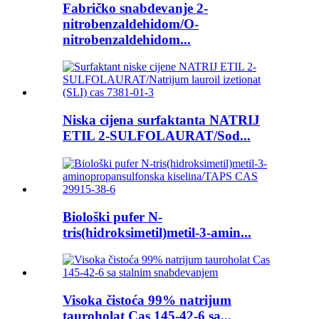
Fabričko snabdevanje 2-
nitrobenzaldehidom/O-
nitrobenzaldehidom...
Niska cijena surfaktanta NATRIJ
ETIL 2-SULFOLAURAT/Sod...
Biološki pufer N-
tris(hidroksimetil)metil-3-amin...
Visoka čistoća 99% natrijum
tauroholat Cas 145-42-6 sa...