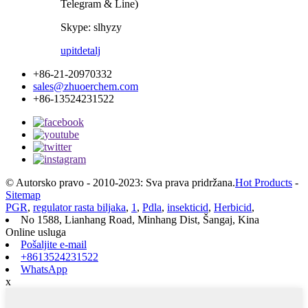
Telegram & Line)
Skype: slhyzy
upit
detalj
+86-21-20970332
sales@zhuoerchem.com
+86-13524231522
© Autorsko pravo - 2010-2023: Sva prava pridržana.
Hot Products
-
Sitemap
PGR
,
regulator rasta biljaka
,
1
,
Pdla
,
insekticid
,
Herbicid
,
No 1588, Lianhang Road, Minhang Dist, Šangaj, Kina
Online usluga
Pošaljite e-mail
+8613524231522
WhatsApp
x