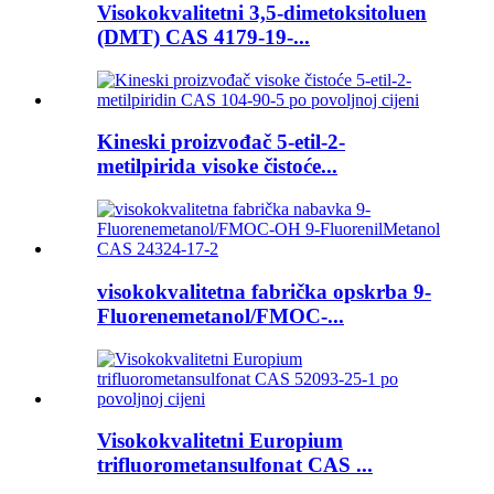
Visokokvalitetni 3,5-dimetoksitoluen
(DMT) CAS 4179-19-...
Kineski proizvođač 5-etil-2-
metilpirida visoke čistoće...
visokokvalitetna fabrička opskrba 9-
Fluorenemetanol/FMOC-...
Visokokvalitetni Europium
trifluorometansulfonat CAS ...