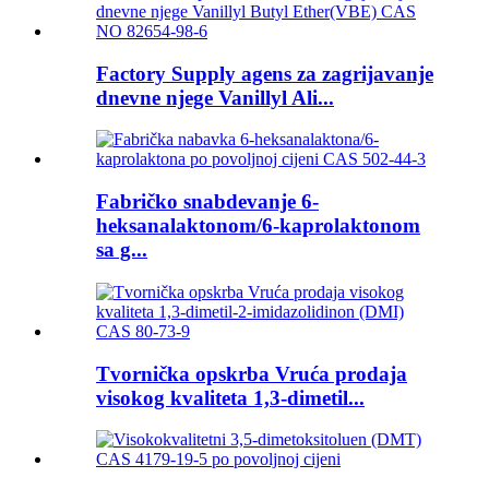
Factory Supply agens za zagrijavanje
dnevne njege Vanillyl Ali...
Fabričko snabdevanje 6-
heksanalaktonom/6-kaprolaktonom
sa g...
Tvornička opskrba Vruća prodaja
visokog kvaliteta 1,3-dimetil...