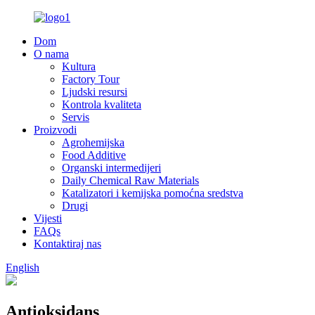
Dom
O nama
Kultura
Factory Tour
Ljudski resursi
Kontrola kvaliteta
Servis
Proizvodi
Agrohemijska
Food Additive
Organski intermedijeri
Daily Chemical Raw Materials
Katalizatori i kemijska pomoćna sredstva
Drugi
Vijesti
FAQs
Kontaktiraj nas
English
Antioksidans