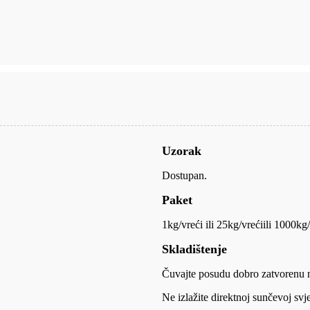
Uzorak
Dostupan.
Paket
1kg/vreći ili 25kg/vreći
ili 1000kg/v
Skladištenje
Čuvajte posudu dobro zatvorenu 
Ne izlažite direktnoj sunčevoj svje