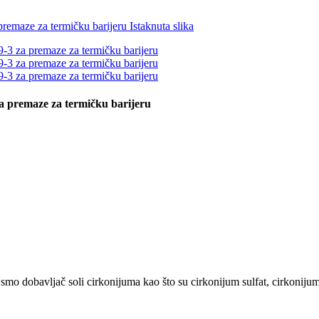
a premaze za termičku barijeru
mo dobavljač soli cirkonijuma kao što su cirkonijum sulfat, cirkonijum 