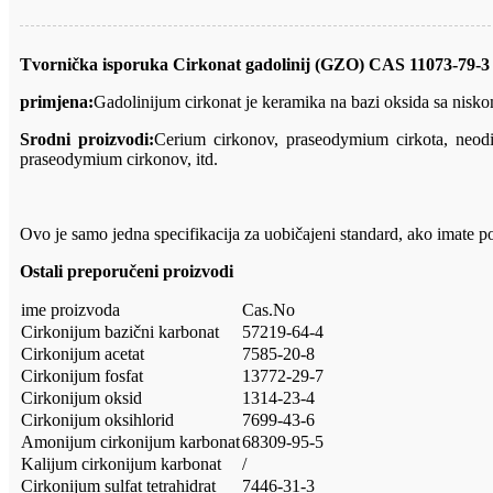
Tvornička isporuka Cirkonat gadolinij (GZO) CAS 11073-79-3 
primjena:
Gadolinijum cirkonat
je keramika na bazi oksida sa nisko
Srodni proizvodi:
Cerium cirkonov, praseodymium cirkota, neodimij
praseodymium cirkonov, itd.
Ovo je samo jedna specifikacija za uobičajeni standard, ako imate p
Ostali preporučeni proizvodi
ime proizvoda
Cas.No
Cirkonijum bazični karbonat
57219-64-4
Cirkonijum acetat
7585-20-8
Cirkonijum fosfat
13772-29-7
Cirkonijum oksid
1314-23-4
Cirkonijum oksihlorid
7699-43-6
Amonijum cirkonijum karbonat
68309-95-5
Kalijum cirkonijum karbonat
/
Cirkonijum sulfat tetrahidrat
7446-31-3