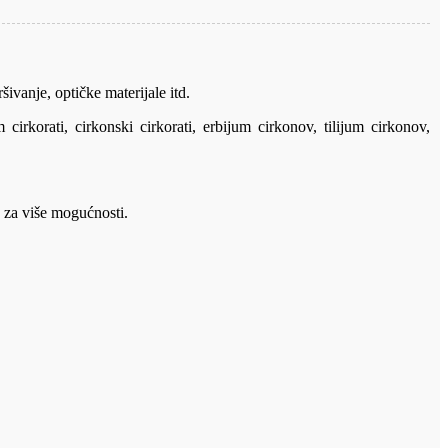
ivanje, optičke materijale itd.
irkorati, cirkonski cirkorati, erbijum cirkonov, tilijum cirkonov,
e za više mogućnosti.