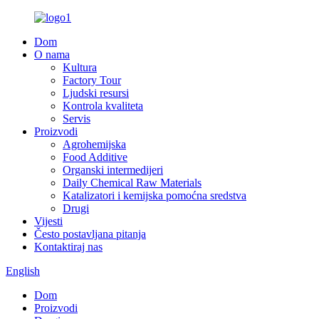
Dom
O nama
Kultura
Factory Tour
Ljudski resursi
Kontrola kvaliteta
Servis
Proizvodi
Agrohemijska
Food Additive
Organski intermedijeri
Daily Chemical Raw Materials
Katalizatori i kemijska pomoćna sredstva
Drugi
Vijesti
Često postavljana pitanja
Kontaktiraj nas
English
Dom
Proizvodi