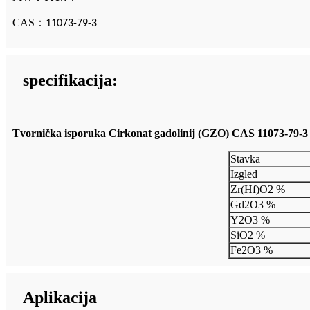
CAS
：
11073-79-3
specifikacija:
Tvornička isporuka Cirkonat gadolinij (GZO) CAS 11073-79-3 
Stavka
Izgled
Zr(Hf)O2 %
Gd2O3 %
Y2O3 %
SiO2 %
Fe2O3 %
Aplikacija