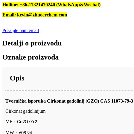
Hotline: +86-17321470240 (WhatsApp&Wechat)
Email: kevin@zhuoerchem.com
Pošaljite nam email
Detalji o proizvodu
Oznake proizvoda
Opis
Tvornička isporuka Cirkonat gadolinij (GZO) CAS 11073-79-3 
Cirkonat gadolinijum
MF
：
Gd2O7Zr2
MW
：
608.94