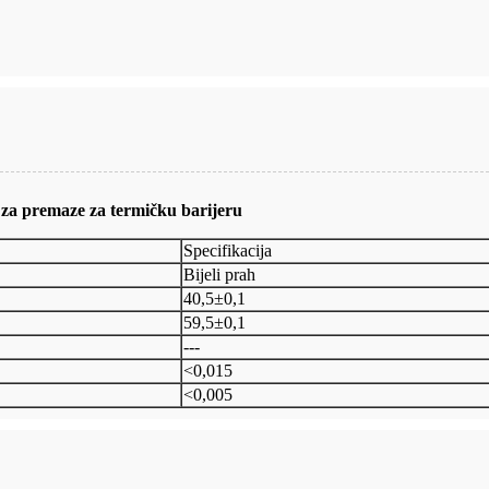
za premaze za termičku barijeru
Specifikacija
Bijeli prah
40,5±0,1
59,5±0,1
---
<0,015
<0,005