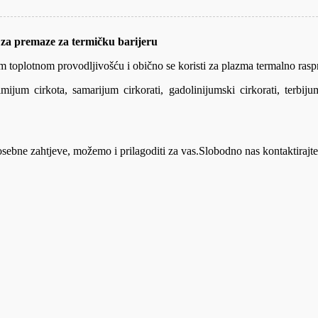
za premaze za termičku barijeru
m toplotnom provodljivošću i obično se koristi za plazma termalno rasprš
um cirkota, samarijum cirkorati, gadolinijumski cirkorati, terbijum c
osebne zahtjeve, možemo i prilagoditi za vas.Slobodno nas kontaktirajt