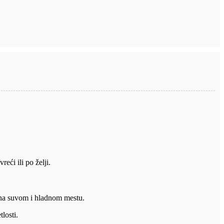
reći ili po želji.
na suvom i hladnom mestu.
tlosti.