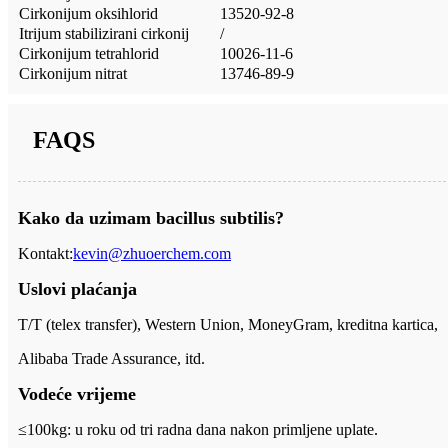
Cirkonijum oksihlorid
13520-92-8
Itrijum stabilizirani cirkonij
/
Cirkonijum tetrahlorid
10026-11-6
Cirkonijum nitrat
13746-89-9
FAQS
Kako da uzimam bacillus subtilis?
Kontakt:
kevin@zhuoerchem.com
Uslovi plaćanja
T/T (telex transfer), Western Union, MoneyGram, kreditna kartica,
Alibaba Trade Assurance, itd.
Vodeće vrijeme
≤100kg: u roku od tri radna dana nakon primljene uplate.