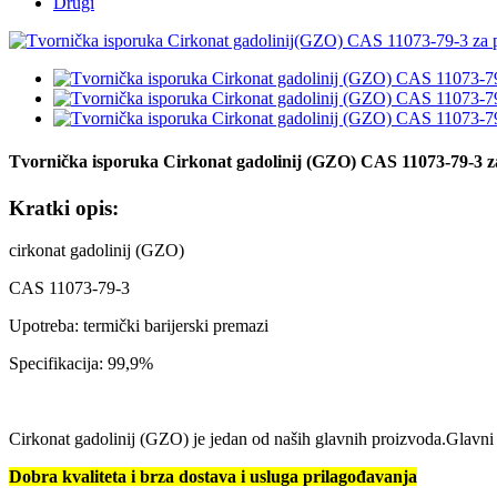
Drugi
Tvornička isporuka Cirkonat gadolinij (GZO) CAS 11073-79-3 z
Kratki opis:
cirkonat gadolinij (GZO)
CAS 11073-79-3
Upotreba: termički barijerski premazi
Specifikacija: 99,9%
Cirkonat gadolinij (GZO) je jedan od naših glavnih proizvoda.Glavni s
Dobra kvaliteta i brza dostava i usluga prilagođavanja