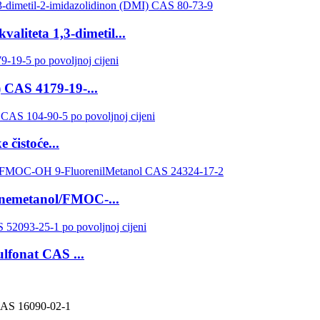
aliteta 1,3-dimetil...
 CAS 4179-19-...
 čistoće...
renemetanol/FMOC-...
lfonat CAS ...