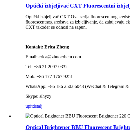
Optički izbjeljivač CXT Fluorescentni izbj
Optički izbjeljivač CXT Ova serija fluorescentnog sreds
fluorescentnog sredstva za izbjeljivanje, da zahtijevaju
CXT također se odnosi na sapun.
Kontakt: Erica Zheng
Email: erica@zhuoerhem.com
Tel: +86 21 2097 0332
Mob: +86 177 1767 9251
WhatsApp: +86 186 2503 6043 (WeChat & Telegram & 
Skype: slhyzy
upit
detalj
Optical Brightener BBU Fluorescent Brigh