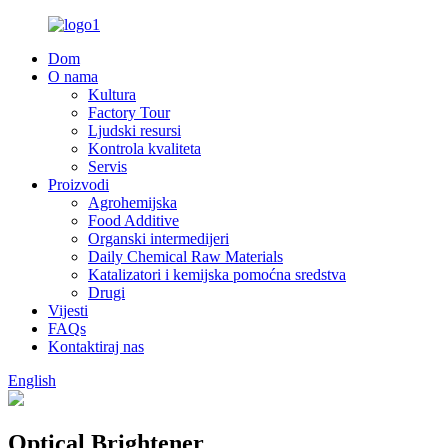
Dom
O nama
Kultura
Factory Tour
Ljudski resursi
Kontrola kvaliteta
Servis
Proizvodi
Agrohemijska
Food Additive
Organski intermedijeri
Daily Chemical Raw Materials
Katalizatori i kemijska pomoćna sredstva
Drugi
Vijesti
FAQs
Kontaktiraj nas
English
Optical Brightener