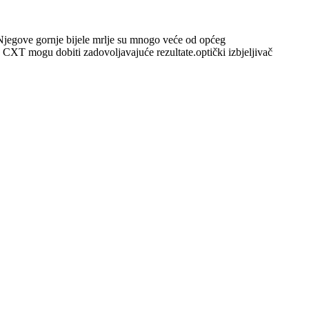
.Njegove gornje bijele mrlje su mnogo veće od općeg
a CXT mogu dobiti zadovoljavajuće rezultate.optički izbjeljivač