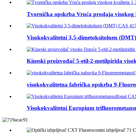
Tvornička opskrba Vruća prodaja visokog kv
Visokokvalitetni 3,5-dimetoksitoluen (DMT)
Kineski proizvođač 5-etil-2-metilpirida visoke
visokokvalitetna fabrička opskrba 9-Fluo
Visokokvalitetni Europium trifluorometansu