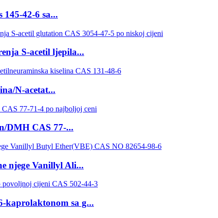
 145-42-6 sa...
ja S-acetil ljepila...
ina/N-acetat...
in/DMH CAS 77-...
 njege Vanillyl Ali...
-kaprolaktonom sa g...