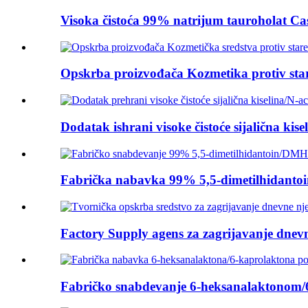
Visoka čistoća 99% natrijum tauroholat Cas
Opskrba proizvođača Kozmetika protiv staren
Dodatak ishrani visoke čistoće sijalična kisel
Fabrička nabavka 99% 5,5-dimetilhidanto
Factory Supply agens za zagrijavanje dnevne
Fabričko snabdevanje 6-heksanalaktonom/6