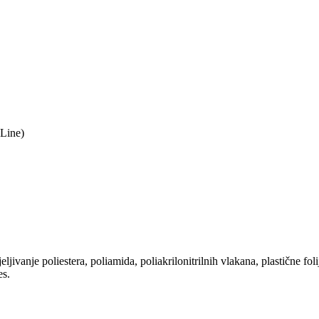
Line)
ljivanje poliestera, poliamida, poliakrilonitrilnih vlakana, plastične f
es.