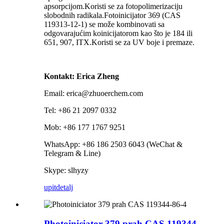
apsorpcijom.Koristi se za fotopolimerizaciju
slobodnih radikala.Fotoinicijator 369 (CAS
119313-12-1) se može kombinovati sa
odgovarajućim koinicijatorom kao što je 184 ili
651, 907, ITX.Koristi se za UV boje i premaze.
Kontakt: Erica Zheng
Email: erica@zhuoerchem.com
Tel: +86 21 2097 0332
Mob: +86 177 1767 9251
WhatsApp: +86 186 2503 6043 (WeChat &
Telegram & Line)
Skype: slhyzy
upit
detalj
Photoiniciator 379 prah CAS 119344-