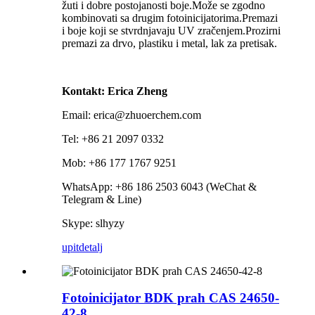
žuti i dobre postojanosti boje.Može se zgodno
kombinovati sa drugim fotoinicijatorima.Premazi
i boje koji se stvrdnjavaju UV zračenjem.Prozirni
premazi za drvo, plastiku i metal, lak za pretisak.
Kontakt: Erica Zheng
Email: erica@zhuoerchem.com
Tel: +86 21 2097 0332
Mob: +86 177 1767 9251
WhatsApp: +86 186 2503 6043 (WeChat &
Telegram & Line)
Skype: slhyzy
upit
detalj
Fotoinicijator BDK prah CAS 24650-
42-8