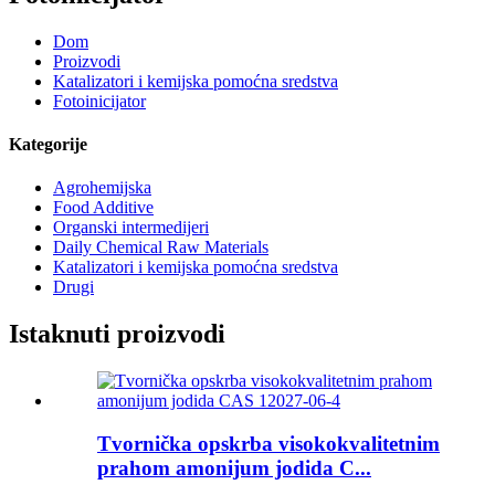
Dom
Proizvodi
Katalizatori i kemijska pomoćna sredstva
Fotoinicijator
Kategorije
Agrohemijska
Food Additive
Organski intermedijeri
Daily Chemical Raw Materials
Katalizatori i kemijska pomoćna sredstva
Drugi
Istaknuti proizvodi
Tvornička opskrba visokokvalitetnim
prahom amonijum jodida C...