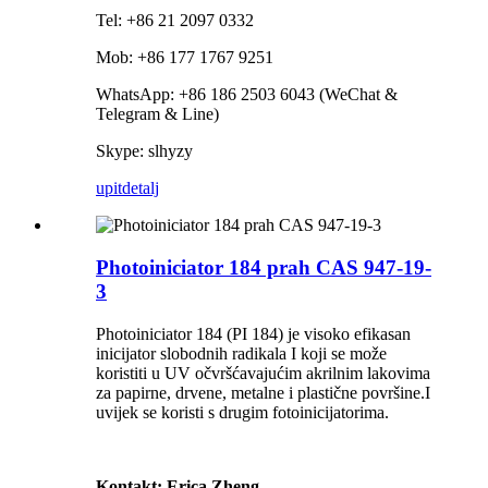
Tel: +86 21 2097 0332
Mob: +86 177 1767 9251
WhatsApp: +86 186 2503 6043 (WeChat &
Telegram & Line)
Skype: slhyzy
upit
detalj
Photoiniciator 184 prah CAS 947-19-
3
Photoiniciator 184 (PI 184) je visoko efikasan
inicijator slobodnih radikala I koji se može
koristiti u UV očvršćavajućim akrilnim lakovima
za papirne, drvene, metalne i plastične površine.I
uvijek se koristi s drugim fotoinicijatorima.
Kontakt: Erica Zheng