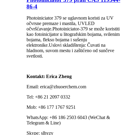
86-4
Photoiniciator 379 se uglavnom koristi za UV
očvrsne premaze i mastila, UVLED
očvršćavanje.Photoiniciator-379 se može koristiti
kao fotoinicijator u litografskim bojama, svilenim
bojama, flekso bojama i sušenju
elektronike.Uslovi skladištenja: Čuvati na
hladnom, suvom mestu i zaštićeno od sunčeve
svetlosti.
Kontakt: Erica Zheng
Email: erica@zhuoerchem.com
Tel: +86 21 2097 0332
Mob: +86 177 1767 9251
WhatsApp: +86 186 2503 6043 (WeChat &
Telegram & Line)
Skype: slhyzy