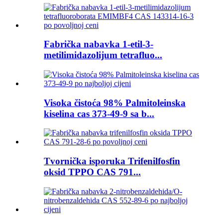
Fabrička nabavka 1-etil-3-
metilimidazolijum tetrafluo...
Visoka čistoća 98% Palmitoleinska
kiselina cas 373-49-9 sa b...
Tvornička isporuka Trifenilfosfin
oksid TPPO CAS 791...