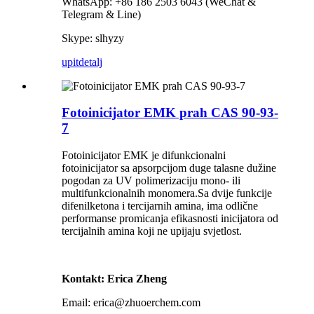
WhatsApp: +86 186 2503 6043 (WeChat &
Telegram & Line)
Skype: slhyzy
upit
detalj
Fotoinicijator EMK prah CAS 90-93-
7
Fotoinicijator EMK je difunkcionalni
fotoinicijator sa apsorpcijom duge talasne dužine
pogodan za UV polimerizaciju mono- ili
multifunkcionalnih monomera.Sa dvije funkcije
difenilketona i tercijarnih amina, ima odlične
performanse promicanja efikasnosti inicijatora od
tercijalnih amina koji ne upijaju svjetlost.
Kontakt: Erica Zheng
Email: erica@zhuoerchem.com