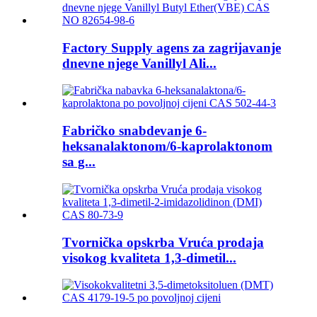
Factory Supply agens za zagrijavanje
dnevne njege Vanillyl Ali...
Fabričko snabdevanje 6-
heksanalaktonom/6-kaprolaktonom
sa g...
Tvornička opskrba Vruća prodaja
visokog kvaliteta 1,3-dimetil...