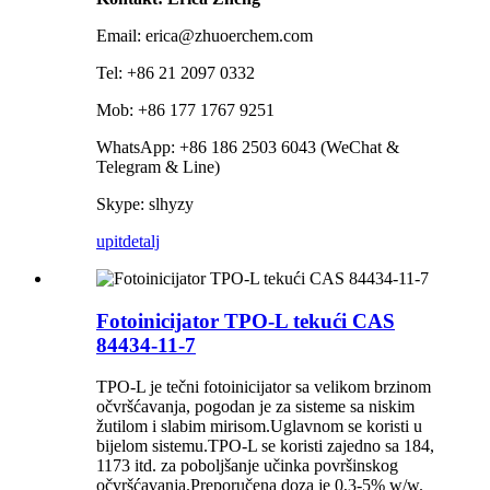
Email: erica@zhuoerchem.com
Tel: +86 21 2097 0332
Mob: +86 177 1767 9251
WhatsApp: +86 186 2503 6043 (WeChat &
Telegram & Line)
Skype: slhyzy
upit
detalj
Fotoinicijator TPO-L tekući CAS
84434-11-7
TPO-L je tečni fotoinicijator sa velikom brzinom
očvršćavanja, pogodan je za sisteme sa niskim
žutilom i slabim mirisom.Uglavnom se koristi u
bijelom sistemu.TPO-L se koristi zajedno sa 184,
1173 itd. za poboljšanje učinka površinskog
očvršćavanja.Preporučena doza je 0,3-5% w/w.