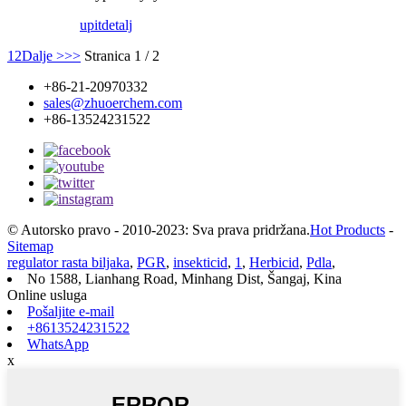
upit
detalj
1
2
Dalje >
>>
Stranica 1 / 2
+86-21-20970332
sales@zhuoerchem.com
+86-13524231522
© Autorsko pravo - 2010-2023: Sva prava pridržana.
Hot Products
-
Sitemap
regulator rasta biljaka
,
PGR
,
insekticid
,
1
,
Herbicid
,
Pdla
,
No 1588, Lianhang Road, Minhang Dist, Šangaj, Kina
Online usluga
Pošaljite e-mail
+8613524231522
WhatsApp
x