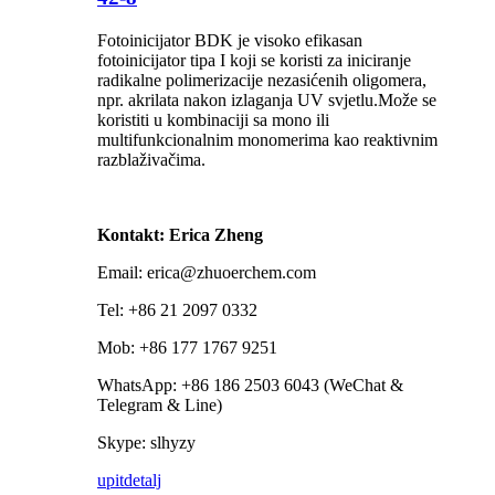
Fotoinicijator BDK je visoko efikasan
fotoinicijator tipa I koji se koristi za iniciranje
radikalne polimerizacije nezasićenih oligomera,
npr. akrilata nakon izlaganja UV svjetlu.Može se
koristiti u kombinaciji sa mono ili
multifunkcionalnim monomerima kao reaktivnim
razblaživačima.
Kontakt: Erica Zheng
Email: erica@zhuoerchem.com
Tel: +86 21 2097 0332
Mob: +86 177 1767 9251
WhatsApp: +86 186 2503 6043 (WeChat &
Telegram & Line)
Skype: slhyzy
upit
detalj