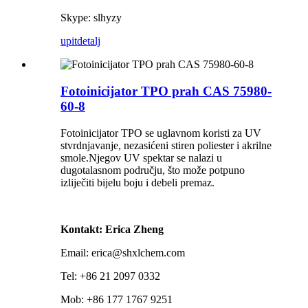
Skype: slhyzy
upit
detalj
Fotoinicijator TPO prah CAS 75980-
60-8
Fotoinicijator TPO se uglavnom koristi za UV
stvrdnjavanje, nezasićeni stiren poliester i akrilne
smole.Njegov UV spektar se nalazi u
dugotalasnom području, što može potpuno
izliječiti bijelu boju i debeli premaz.
Kontakt: Erica Zheng
Email: erica@shxlchem.com
Tel: +86 21 2097 0332
Mob: +86 177 1767 9251