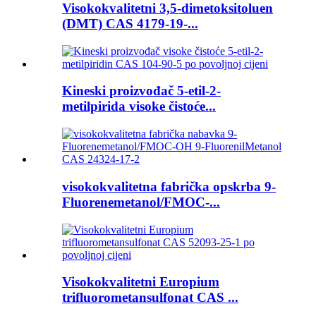
Visokokvalitetni 3,5-dimetoksitoluen
(DMT) CAS 4179-19-...
Kineski proizvođač 5-etil-2-
metilpirida visoke čistoće...
visokokvalitetna fabrička opskrba 9-
Fluorenemetanol/FMOC-...
Visokokvalitetni Europium
trifluorometansulfonat CAS ...