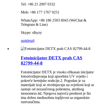
Tel: +86 21 2097 0332
Mob: +86 177 1767 9251
WhatsApp: +86 186 2503 6043 (WeChat &
Telegram & Line)
Skype: slhyzy
upit
detalj
Fotoinicijator DETX prah CAS
82799-44-8
Fotoinicijator DETX je visoko efikasan inicijator
fotootvrdnjavanja koji apsorbira UV svjetlo i
pokreće hemijske reakcije.2. Pogodan je za
materijale koji se stvrdnjavaju na svjetlosti koji se
sastoje od nezasićenog poliestera, akrilnog
monomera itd. Njegova najveća prednost je što
ima dobru međusobnu topljivost sa organskim
rastvaračima.