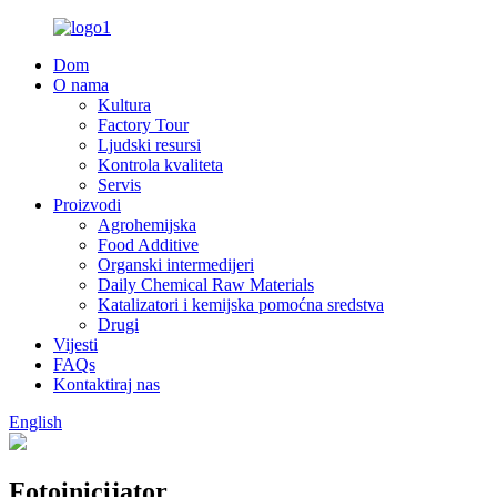
Dom
O nama
Kultura
Factory Tour
Ljudski resursi
Kontrola kvaliteta
Servis
Proizvodi
Agrohemijska
Food Additive
Organski intermedijeri
Daily Chemical Raw Materials
Katalizatori i kemijska pomoćna sredstva
Drugi
Vijesti
FAQs
Kontaktiraj nas
English
Fotoinicijator