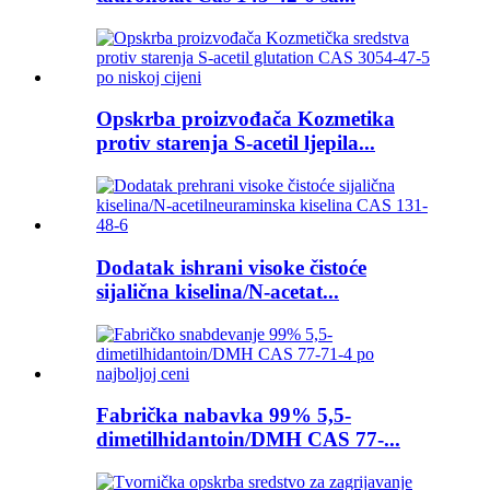
Opskrba proizvođača Kozmetika
protiv starenja S-acetil ljepila...
Dodatak ishrani visoke čistoće
sijalična kiselina/N-acetat...
Fabrička nabavka 99% 5,5-
dimetilhidantoin/DMH CAS 77-...