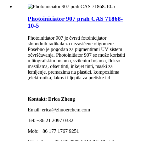
Photoiniciator 907 prah CAS 71868-
10-5
Photoinitiator 907 je čvrsti fotoinicijator
slobodnih radikala za nezasićene oligomere.
Posebno je pogodan za pigmentirani UV sistem
očvršćavanja. Photoinitiator 907 se može koristiti
u litografskim bojama, svilenim bojama, flekso
mastilama, ofset tinti, inkejet tinti, maski za
lemljenje, premazima na plastici, kompozitima
,elektronika, lakovi i ljepila za pretiske itd.
Kontakt: Erica Zheng
Email: erica@zhuoerchem.com
Tel: +86 21 2097 0332
Mob: +86 177 1767 9251