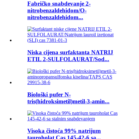
Fabričko snabdevanje 2-
nitrobenzaldehidom/O-
nitrobenzaldehidom...
Niska cijena surfaktanta NATRIJ
ETIL 2-SULFOLAURAT/Sod...
Biološki pufer N-
tris(hidroksimetil)metil-3-amin...
Visoka čistoća 99% natrijum
tauroholat Cas 145-42-6 sa...