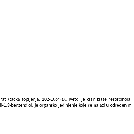
°
drat (tačka topljenja: 102-106
F).Olivetol je član klase resorcinola,
il-1,3-benzendiol, je organsko jedinjenje koje se nalazi u određenim