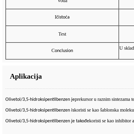
Voda
I
čistoća
Test
U sklad
C
onclusion
Aplikacija
prekursor u raznim sintezama t
Olivetol/3,5-hidroksipentilbenzen
je
koristi se kao šablonska moleku
Olivetol/3,5-hidroksipentilbenzen
is
koristi se kao inhibito
Olivetol/3,5-hidroksipentilbenzen
je takođe