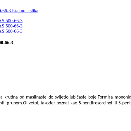
00-66-3
štana krutina od maslinaste do svijetloljubičaste boje.Formira monohi
til grupom.Olivetol, također poznat kao 5-pentilresorcinol ili 5-pent