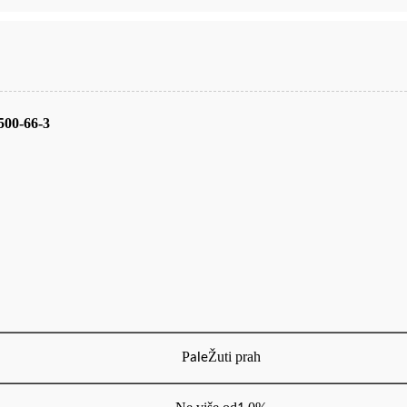
500-66-3
P
Žuti prah
ale