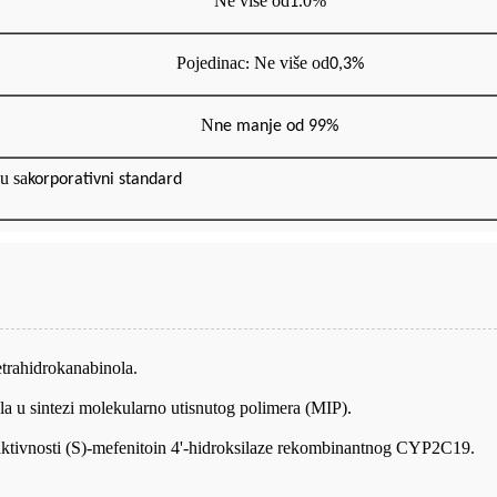
Ne više od
.0%
1
Pojedinac
Ne više od
:
0,3%
N
ne manje od 9
9
%
u sa
korporativni standard
etrahidrokanabinola.
la u sintezi molekularno utisnutog polimera (MIP).
r aktivnosti (S)-mefenitoin 4'-hidroksilaze rekombinantnog CYP2C19.