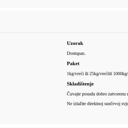
Uzorak
Dostupan.
Paket
1kg/vreći ili 25kg/vreći
ili 1000kg/v
Skladištenje
Čuvajte posudu dobro zatvorenu 
Ne izlažite direktnoj sunčevoj svje