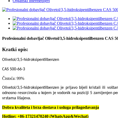
Organski intermedijeri
Profesionalni dobavljač Olivetol/3,5-hidroksipentilbenzen CAS 5
Kratki opis:
Olivetol/3,5-hidroksipentilbenzen
CAS 500-66-3
Čistoća: 99%
Olivetol/3,5-hidroksipentilbenzen je prljavo bijeli kristali ili vo
odnosno resorcinola u kojem je vodonik na poziciji 5 zamijenjen pen
vrstama lišajeva.
Dobra kvaliteta i brza dostava i usluga prilagođavanja
Hotline: +86-17321470240 (WhatsApp&Wechat)