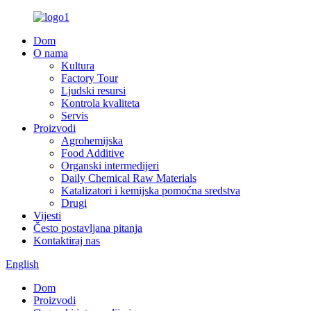
Dom
O nama
Kultura
Factory Tour
Ljudski resursi
Kontrola kvaliteta
Servis
Proizvodi
Agrohemijska
Food Additive
Organski intermedijeri
Daily Chemical Raw Materials
Katalizatori i kemijska pomoćna sredstva
Drugi
Vijesti
Često postavljana pitanja
Kontaktiraj nas
English
Dom
Proizvodi