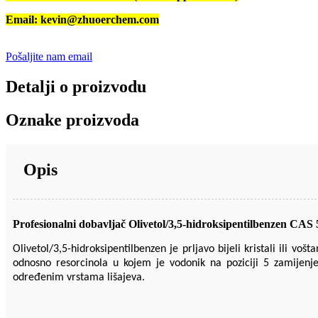
Email: kevin@zhuoerchem.com
Pošaljite nam email
Detalji o proizvodu
Oznake proizvoda
Opis
Profesionalni dobavljač Olivetol/3,5-hidroksipentilbenzen CAS 
Olivetol/3,5-hidroksipentilbenzen je prljavo bijeli kristali ili vo
odnosno resorcinola u kojem je vodonik na poziciji 5 zamijenjen
određenim vrstama lišajeva.