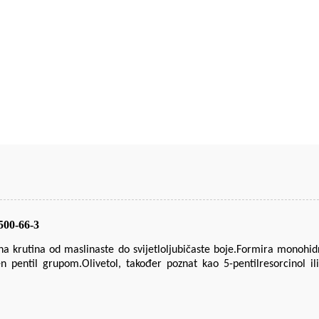
500-66-3
štana krutina od maslinaste do svijetloljubičaste boje.Formira monohi
 pentil grupom.Olivetol, također poznat kao 5-pentilresorcinol ili 