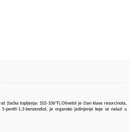
°
drat (tačka topljenja: 102-106
F).Olivetol je član klase resorcinola,
5-pentil-1,3-benzendiol, je organsko jedinjenje koje se nalazi u