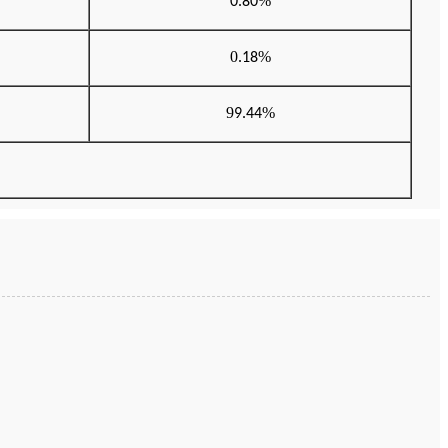
%
0.
80
0.
%
18
9
%
9.
44